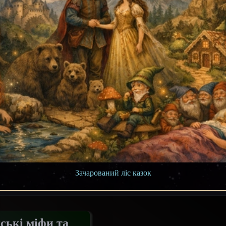
Зачарований ліс казок
ькі міфи та