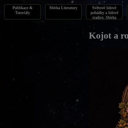
Publikace &
Sbírka Literatury
Světové lidové
Tutoriály
pohádky a lidové
tradice, Sbírka
pohádek
Kojot a r