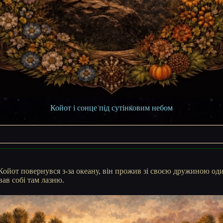
Койот і сонце під сутінковим небом
 Койот повернувся з-за океану, він прожив зі своєю дружиною один
ав собі там лазню.