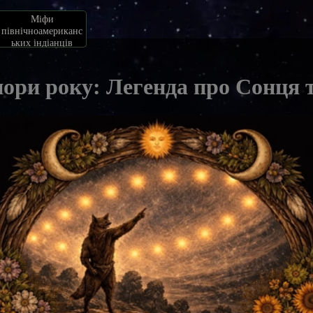
Міфи
північноамериканс
ьких індіанців
пори року: Легенда про Сонця 