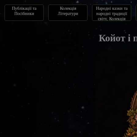
Публікації та
Колекція
Народні казки та
Посібники
Літератури
народні традиції
світу, Колекція
казок
Койот і 