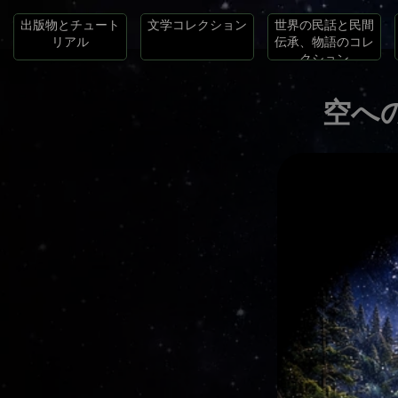
出版物とチュート
文学コレクション
世界の民話と民間
リアル
伝承、物語のコレ
クション
空へ