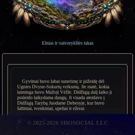
Elnias ir vaivorykštės takas
Gyvūnai buvo labai sunerimę ir įsižeidę dėl
Ugnies Dvyne-Sukurtų veiksmų. Jie matė, kokia
laiminga buvo Mažoji Vėžlė. Didžiąją dalį laiko ji
praleido laikydama dangų. Ji visada ateidavo į
Didžiąją Tarybą Juodame Debesyje, kur buvo
šaltiniai, tvenkiniai, upeliai ir ežerai.
© 2025-2026 SHOSOCIAL LLC