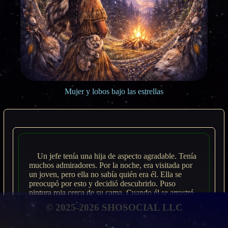
Mujer y lobos bajo las estrellas
Un jefe tenía una hija de aspecto agradable. Tenía
muchos admiradores. Por la noche, era visitada por
un joven, pero ella no sabía quién era él. Ella se
preocupó por esto y decidió descubrirlo. Puso
pintura roja cerca de su cama. Cuando él se arrastró
sobre su cama, ella puso su mano en la pintura.
© 2025-2026 SHOSOCIAL LLC
Cuando se abrazaron, ella dejó marcas rojas en su
espalda.