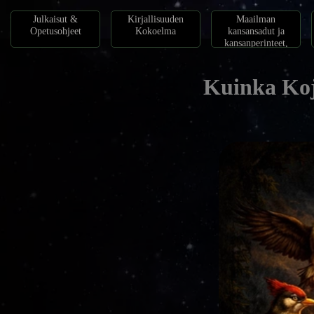
Julkaisut &
Kirjallisuuden
Maailman
Opetusohjeet
Kokoelma
kansansadut ja
kansanperinteet,
Satukokoelma
Kuinka Kojo