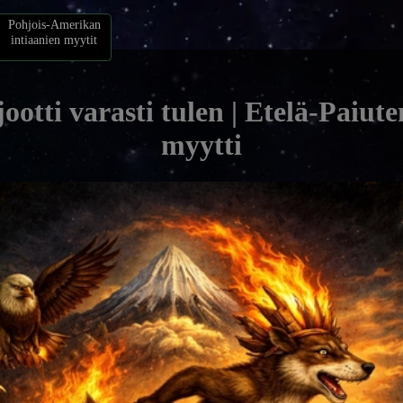
Pohjois-Amerikan
intiaanien myytit
otti varasti tulen | Etelä-Paiute
myytti