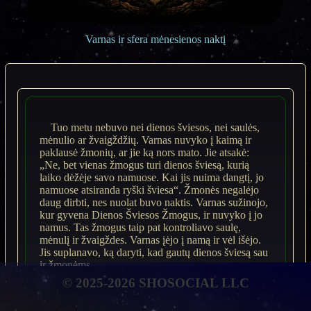
Varnas ir sfera mėnesienos naktį
Tuo metu nebuvo nei dienos šviesos, nei saulės,
mėnulio ar žvaigždžių. Varnas nuvyko į kaimą ir
paklausė žmonių, ar jie ką nors mato. Jie atsakė:
„Ne, bet vienas žmogus turi dienos šviesą, kurią
laiko dėžėje savo namuose. Kai jis nuima dangtį, jo
namuose atsiranda ryški šviesa“. Žmonės negalėjo
daug dirbti, nes nuolat buvo naktis. Varnas sužinojo,
kur gyvena Dienos Šviesos Žmogus, ir nuvyko į jo
namus. Tas žmogus taip pat kontroliavo saulę,
mėnulį ir žvaigždes. Varnas įėjo į namą ir vėl išėjo.
Jis suplanavo, ką daryti, kad gautų dienos šviesą sau
ir žmonėms.
© 2025-2026 SHOSOCIAL LLC