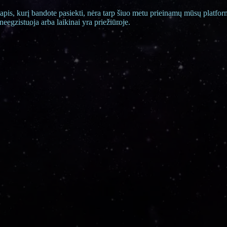
apis, kurį bandote pasiekti, nėra tarp šiuo metu prieinamų mūsų platfor
neegzistuoja arba laikinai yra priežiūroje.