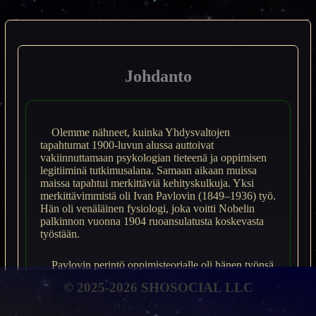
Johdanto
Olemme nähneet, kuinka Yhdysvaltojen
tapahtumat 1900-luvun alussa auttoivat
vakiinnuttamaan psykologian tieteenä ja oppimisen
legitiiminä tutkimusalana. Samaan aikaan muissa
maissa tapahtui merkittäviä kehityskulkuja. Yksi
merkittävimmistä oli Ivan Pavlovin (1849–1936) työ.
Hän oli venäläinen fysiologi, joka voitti Nobelin
palkinnon vuonna 1904 ruoansulatusta koskevasta
työstään.
Pavlovin perintö oppimisteorialle oli hänen työnsä
klassisen ehdollistumisen parissa (Cuny, 1965; Hunt,
© 2025-2026 SHOSOCIAL LLC
1993; Windholz, 1997). Toimiessaan fysiologisen
laboratorion johtajana Kokeellisen lääketieteen
instituutissa Pietarissa, Pavlov huomasi, että koirat