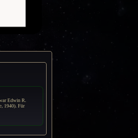
, war Edwin R.
e, 1940). Für