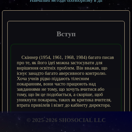
Навчальні методи біхевіоризму в дії
Вступ
Скіннер (1954, 1961, 1968, 1984) багато писав
про те, як його ідеї можна застосувати для
вирішення освітніх проблем. Він вважав, що
існує занадто багато аверсивного контролю.
Хоча учнів рідко піддають тілесним
покаранням, вони часто працюють над
завданнями не тому, що хочуть вчитися або
тому, що їм це подобається, а скоріше, щоб
уникнути покарань, таких як критика вчителя,
втрата привілеїв і візит до кабінету директора.
Друге занепокоєння полягає в тому, що
© 2025-2026 SHOSOCIAL LLC
підкріплення відбувається нечасто і часто не в
належний час. Вчителі приділяють кожному