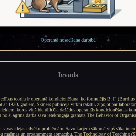
Operantā nosacīšana darbībā
Ievads
dības teorija ir operantā kondicionēšana, ko formulējis B. F. (Burrhus
 ar 1930. gadiem, Skiners publicēja virkni rakstu, ziņojot par laborator
vniekiem, kuros viņš identificēja dažādus operantās kondicionēšanas k
ļu no šī agrīnā darba savā ietekmīgajā grāmatā The Behavior of Organis
ja savas idejas cilvēku problēmām. Savu karjeru sākumā viņš sāka interes
ību mašīnas un programmētu apmācību. The Technology of Teaching (Sk