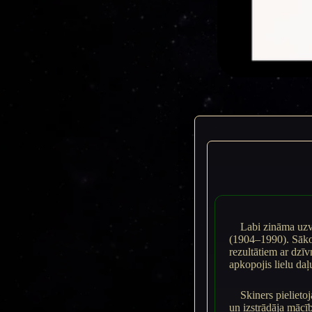
Labi zināma uzve
(1904–1990). Sākot
rezultātiem ar dzī
apkopojis lielu da
Skiners pielieto
un izstrādāja māc