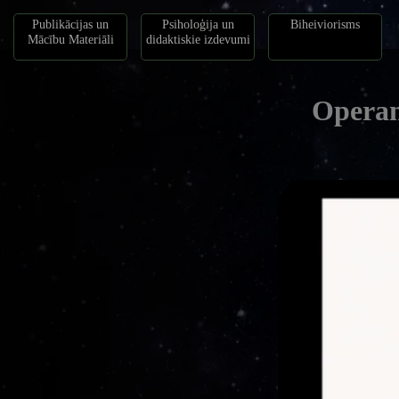
Publikācijas un
Psiholoģija un
Biheiviorisms
Mācību Materiāli
didaktiskie izdevumi
Operan