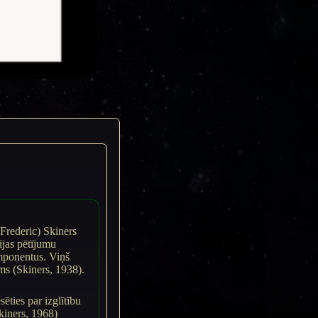
 Frederic) Skiners
ijas pētījumu
omponentus. Viņš
ms (Skiners, 1938).
ēties par izglītību
iners, 1968)