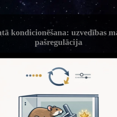
tā kondicionēšana: uzvedības m
pašregulācija