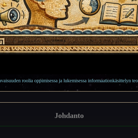
avaisuuden roolia oppimisessa ja lukemisessa informaationkäsittelyn teo
Johdanto