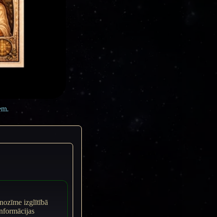
em.
 nozīme izglītībā
informācijas