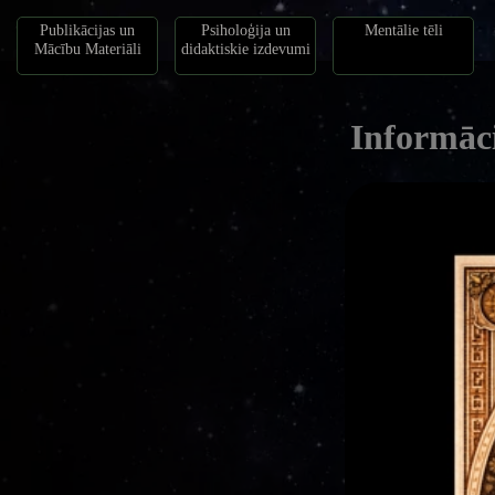
Publikācijas un
Psiholoģija un
Mentālie tēli
Mācību Materiāli
didaktiskie izdevumi
Informāci