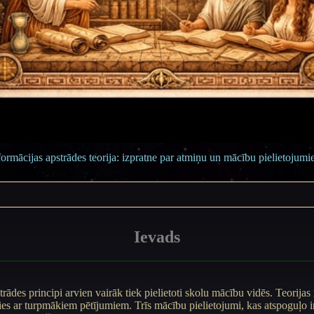
formācijas apstrādes teorija: izpratne par atmiņu un mācību pielietojumi
Ievads
trādes principi arvien vairāk tiek pielietoti skolu mācību vidēs. Teorijas
ties ar turpmākiem pētījumiem. Trīs mācību pielietojumi, kas atspoguļo 