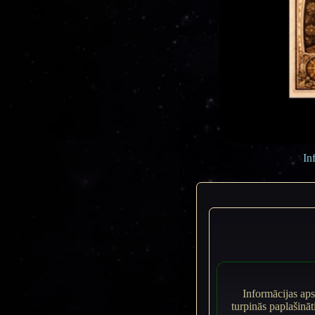
In
Informācijas aps
turpinās paplašinā