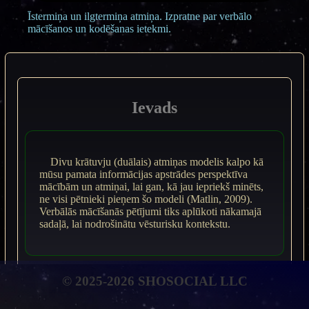
Īstermiņa un ilgtermiņa atmiņa. Izpratne par verbālo
mācīšanos un kodēšanas ietekmi.
Ievads
Divu krātuvju (duālais) atmiņas modelis kalpo kā
mūsu pamata informācijas apstrādes perspektīva
mācībām un atmiņai, lai gan, kā jau iepriekš minēts,
ne visi pētnieki pieņem šo modeli (Matlin, 2009).
Verbālās mācīšanās pētījumi tiks aplūkoti nākamajā
sadaļā, lai nodrošinātu vēsturisku kontekstu.
© 2025-2026 SHOSOCIAL LLC