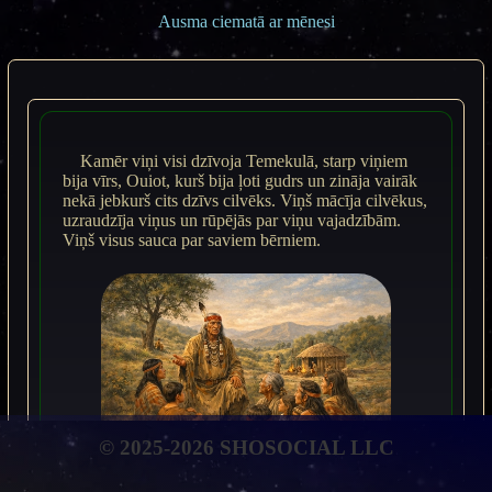
Ausma ciematā ar mēnesi
Kamēr viņi visi dzīvoja Temekulā, starp viņiem
bija vīrs, Ouiot, kurš bija ļoti gudrs un zināja vairāk
nekā jebkurš cits dzīvs cilvēks. Viņš mācīja cilvēkus,
uzraudzīja viņus un rūpējās par viņu vajadzībām.
Viņš visus sauca par saviem bērniem.
© 2025-2026 SHOSOCIAL LLC
Vecākais Ouiot vada savus cilvēkus