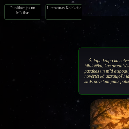
Publikācijas un
Literatūras Kolekcija
Mācības
Šī lapa kalpo kā ceļv
bibliotēku, kas organizēt
pasakas un mīti atspoguļ
novērtēt kā aizraujošu l
sirds novēlam jums patī