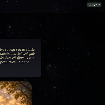
tra sadaļa ved uz stāstu
 kontekstam.
Šeit sniegtās
ās. Šos stāstījumus var
s pētījumiem.
Mēs no