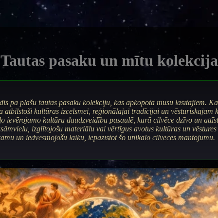
Tautas pasaku un mītu kolekcija
edis pa plašu tautas pasaku kolekciju, kas apkopota mūsu lasītājiem. Ka
a atbilstoši kultūras izcelsmei, reģionālajai tradīcijai un vēsturiskajam
o ievērojamo kultūru daudzveidību pasaulē, kurā cilvēce dzīvo un attīst
asāmvielu, izglītojošu materiālu vai vērtīgus avotus kultūras un vēsture
kamu un iedvesmojošu laiku, iepazīstot šo unikālo cilvēces mantojumu.