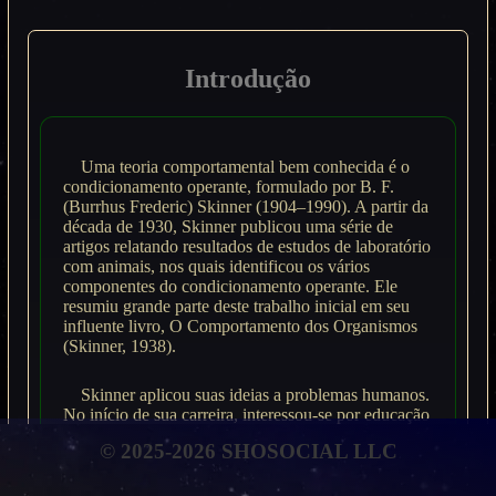
Introdução
Uma teoria comportamental bem conhecida é o
condicionamento operante, formulado por B. F.
(Burrhus Frederic) Skinner (1904–1990). A partir da
década de 1930, Skinner publicou uma série de
artigos relatando resultados de estudos de laboratório
com animais, nos quais identificou os vários
componentes do condicionamento operante. Ele
resumiu grande parte deste trabalho inicial em seu
influente livro, O Comportamento dos Organismos
(Skinner, 1938).
Skinner aplicou suas ideias a problemas humanos.
No início de sua carreira, interessou-se por educação
e desenvolveu máquinas de ensino e instrução
© 2025-2026 SHOSOCIAL LLC
programada. A Tecnologia do Ensino (Skinner,
1968) aborda instrução, motivação, disciplina e
criatividade. Em 1948, após um período difícil em