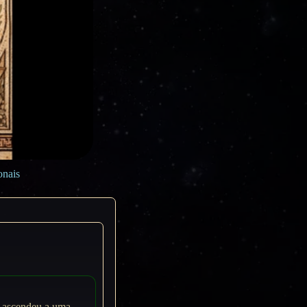
onais
e ascendeu a uma