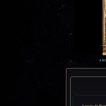
a te
A teoria de Pia