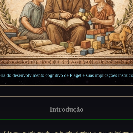
oria do desenvolvimento cognitivo de Piaget e suas implicações instruci
Introdução
get foi pouco notada quando surgiu pela primeira vez, mas gradualment