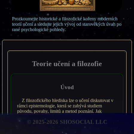
Prozkoumejte historické a filozofické kořeny moderních
teorií učení a sledujte jejich vývoj od starověkých úvah po
rané psychologické pohledy.
Teorie učení a filozofie
Úvod
Z filozofického hlediska lze o učení diskutovat v
rámci epistemologie, která se zabývá studiem
původu, povahy, limitů a metod poznání. Jak
můžeme vědět? Jak se můžeme naučit něco nového?
© 2025-2026 SHOSOCIAL LLC
Jaký je zdroj poznání? Složitost lidského učení
ilustruje tento úryvek z Platónova Menóna (427?–
347? př. n. l.):