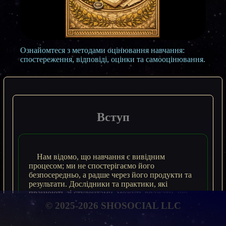
Ознайомтеся з методами оцінювання навчання:
спостереження, відповіді, оцінки та самооцінювання.
Вступ
Нам відомо, що навчання є вивідним
процесом; ми не спостерігаємо його
безпосередньо, а радше через його продукти та
результати. Дослідники та практики, які
працюють зі студентами, можуть вважати, що
студенти навчилися, але єдиний спосіб це
© 2025-2026 SHOSOCIAL LLC
дізнатися – оцінити продукти та результати
навчання.