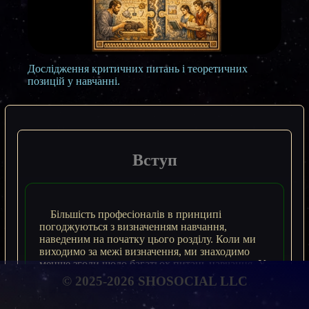
Дослідження критичних питань і теоретичних
позицій у навчанні.
Вступ
Більшість професіоналів в принципі
погоджуються з визначенням навчання,
наведеним на початку цього розділу. Коли ми
виходимо за межі визначення, ми знаходимо
менше згоди щодо багатьох питань навчання. У
цьому розділі представлені деякі з цих питань та
© 2025-2026 SHOSOCIAL LLC
джерела суперечок між теоретичними
перспективами. Ці питання розглядаються в