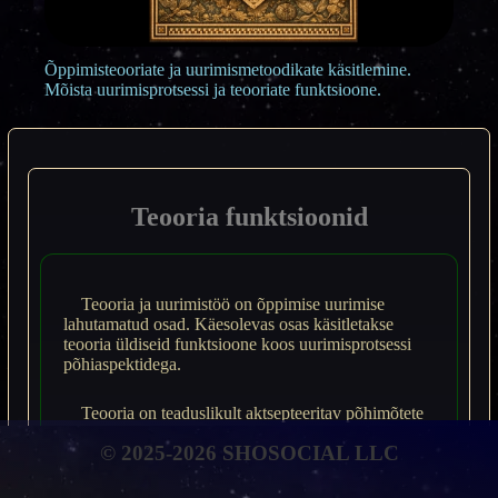
Õppimisteooriate ja uurimismetoodikate käsitlemine.
Mõista uurimisprotsessi ja teooriate funktsioone.
Teooria funktsioonid
Teooria ja uurimistöö on õppimise uurimise
lahutamatud osad. Käesolevas osas käsitletakse
teooria üldiseid funktsioone koos uurimisprotsessi
põhiaspektidega.
Teooria on teaduslikult aktsepteeritav põhimõtete
kogum, mis pakutakse nähtuse selgitamiseks.
© 2025-2026 SHOSOCIAL LLC
Teooriad pakuvad raamistikke keskkonnaalaste
vaatluste tõlgendamiseks ja toimivad sildadena
uurimistöö ja hariduse vahel (Suppes, 1974).