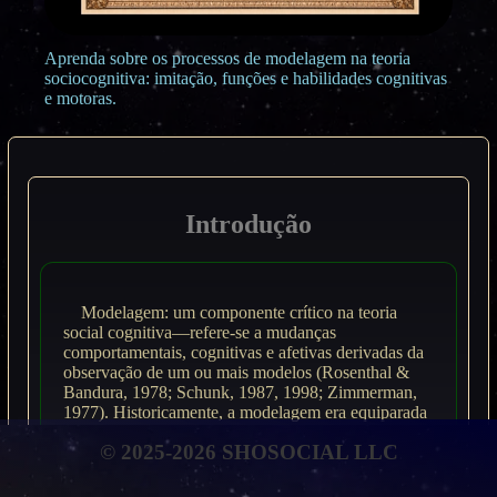
Aprenda sobre os processos de modelagem na teoria
sociocognitiva: imitação, funções e habilidades cognitivas
e motoras.
Introdução
Modelagem: um componente crítico na teoria
social cognitiva—refere-se a mudanças
comportamentais, cognitivas e afetivas derivadas da
observação de um ou mais modelos (Rosenthal &
Bandura, 1978; Schunk, 1987, 1998; Zimmerman,
1977). Historicamente, a modelagem era equiparada
à imitação, mas a modelagem é um conceito mais
© 2025-2026 SHOSOCIAL LLC
inclusivo. Alguns trabalhos históricos são abordados
a seguir para fornecer um contexto contra o qual a
importância da pesquisa de modelagem de Bandura