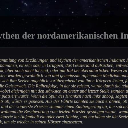
then der nordamerikanischen I
 Sammlung von Erzählungen und Mythen der amerikanischen Indianer.
chamanen, einzeln oder in Gruppen, das Geisterland aufsuchen, entwe
nk, aber noch nicht tot sind, oder um Rat bei übernatürlichen Wesen zu
iken wurden gewöhnlich von drei gemeinsam agierenden Medizinmänn
r sich ihre Seelen angeblich vorübergehend von ihren Körpern lösten, fo
e Geisterwelt. Die Reihenfolge, in der sie reisten, wurde durch die rela
wobei diejenigen mit den stärksten an erster und letzter Stelle standen
 platziert wurde. Wenn die Spur des Kranken nach links abbog, sagten 
hts ab, würde er genesen. Aus der Fährte konnten sie auch erahnen, ob
 und der vorderste Priester stimmte einen Zaubergesang an, um solch
 während die Beschwörung vom letzten Priester gesungen wurde, wenn
auerte ihr Aufenthalt ein oder zwei Nächte, und nachdem sie die Seele 
ck, um sie wieder in seinen Körper einzusetzen.