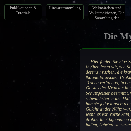
Publikationen &
Literatursammlung
Weltmärchen und
Tutorials
Volkstraditionen, Die
Sammlung der
Märchen
Die My
Hier finden Sie eine
Mythen lesen wir, wie S
derer zu suchen, die kra
thaumaturgischen Prakt
Trance verfallend, in de
Geistes des Kranken in di
Schutzgeister bestimmt, 
schwächsten in der Mitte
bog sie jedoch nach rec
Gefahr in der Nähe war,
wenn es von vorne kam,
drohte. Im Allgemeinen d
hatten, kehrten sie zurü