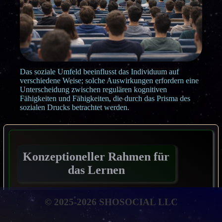
Das soziale Umfeld beeinflusst das Individuum auf
verschiedene Weise; solche Auswirkungen erfordern eine
Unterscheidung zwischen regulären kognitiven
Fähigkeiten und Fähigkeiten, die durch das Prisma des
sozialen Drucks betrachtet werden.
Konzeptioneller Rahmen für
das Lernen
Dieses Thema behandelt die folgenden
© 2025-2026 SHOSOCIAL LLC
Abschnitte: Reziproke Interaktionen; Enaktives
und stellvertretendes Lernen; Lernen und