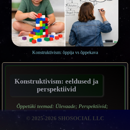
Konstruktivism: õppija vs õppekava
Konstruktivism: eeldused ja
perspektiivid
Õppetüki teemad: Ülevaade; Perspektiivid;
Situatiivne kognitsioon; Panus ja rakendused.
© 2025-2026 SHOSOCIAL LLC