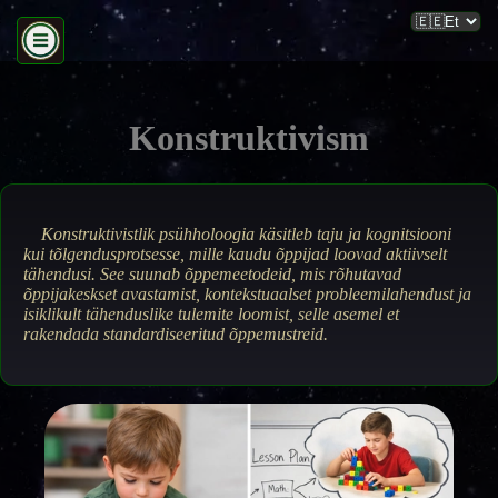
Konstruktivism
Konstruktivistlik psühholoogia käsitleb taju ja kognitsiooni
kui tõlgendusprotsesse, mille kaudu õppijad loovad aktiivselt
tähendusi. See suunab õppemeetodeid, mis rõhutavad
õppijakeskset avastamist, kontekstuaalset probleemilahendust ja
isiklikult tähenduslike tulemite loomist, selle asemel et
rakendada standardiseeritud õppemustreid.