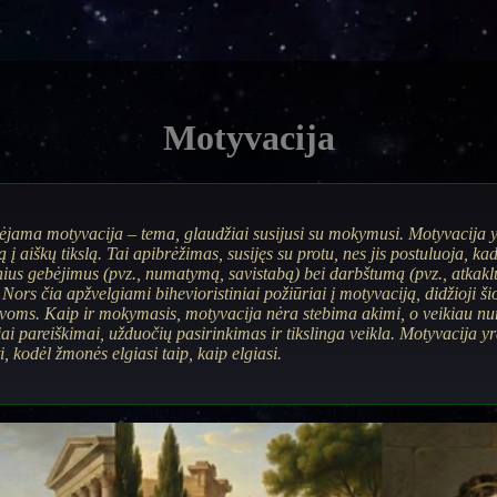
Motyvacija
ėjama motyvacija – tema, glaudžiai susijusi su mokymusi. Motyvacija yr
tą į aiškų tikslą. Tai apibrėžimas, susijęs su protu, nes jis postuluoja, k
otinius gebėjimus (pvz., numatymą, savistabą) bei darbštumą (pvz., atkakl
Nors čia apžvelgiami bihevioristiniai požiūriai į motyvaciją, didžioji šio
voms. Kaip ir mokymasis, motyvacija nėra stebima akimi, o veikiau n
niai pareiškimai, užduočių pasirinkimas ir tikslinga veikla. Motyvacija y
 kodėl žmonės elgiasi taip, kaip elgiasi.