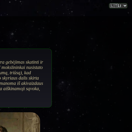
a gebėjimas skatinti ir
ad mokslininkai nusistato
umą, triūsą), kad
 skyriaus dalis skirta
umanoma iš akivaizdaus
ra aiškinamoji sąvoka,