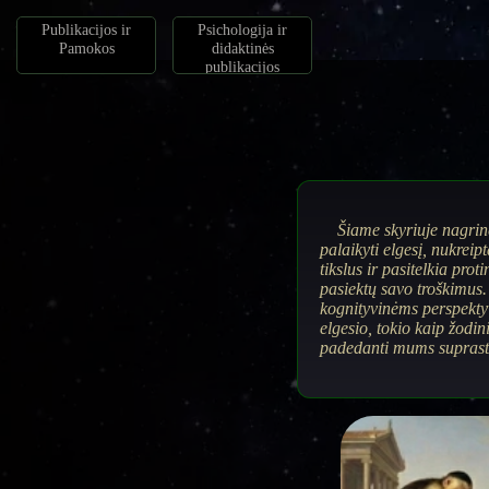
Publikacijos ir
Psichologija ir
Pamokos
didaktinės
publikacijos
Šiame skyriuje nagrin
palaikyti elgesį, nukreip
tikslus ir pasitelkia pr
pasiektų savo troškimus. 
kognityvinėms perspekty
elgesio, tokio kaip žodi
padedanti mums suprasti,