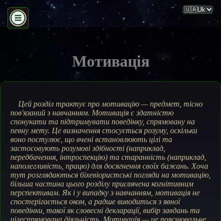
Мотивація
Цей розділ трактує про мотивацію — предмет, тісно
пов'язаний з навчанням. Мотивація є здатністю
спонукати та підтримувати поведінку, спрямовану на
певну мету. Це визначення стосується розуму, оскільки
воно постулює, що вчені встановлюють цілі та
застосовують розумові здібності (наприклад,
передбачення, інтроспекцію) та старанність (наприклад,
наполегливість, працю) для досягнення своїх бажань. Хоча
тут розглядаються біхевіористські погляди на мотивацію,
більша частина цього розділу присвячена когнітивним
перспективам. Як і у випадку з навчанням, мотивація не
спостерігається оком, а радше виводиться з явної
поведінки, такої як словесні декларації, вибір завдань та
цілеспрямована діяльність. Мотивація — це пояснювальне